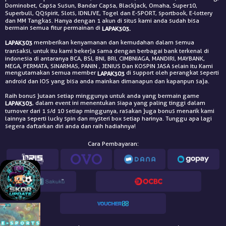
Dominobet, Capsa Susun, Bandar Capsa, Blackjack, Omaha, Super10,
Superbull, QQspirit, Slots, IDNLIVE, Togel dan E-SPORT, sportbook, E-lottery
© Copyright 2026 lpk303damai.xyz - All right reserved | 18+
dan MM Tangkas. Hanya dengan 1 akun di situs kami anda sudah bisa
bermain semua fitur permainan di
LAPAK303.
TUTORIAL DEPOSIT BY GOPAY
memberikan kenyamanan dan kemudahan dalam semua
LAPAK303
transaksi, untuk itu kami bekerja sama dengan berbagai bank terkenal di
indonesia di antaranya BCA, BSI, BNI, BRI, CIMBNIAGA, MANDIRI, MAYBANK,
MEGA, PERMATA, SINARMAS, PANIN , JENIUS Dan KOSPIN JASA selain itu Kami
mengutamakan semua member
di support oleh perangkat seperti
LAPAK303
android dan IOS yang bisa anda mainkan dimanapun dan kapanpun saja.
Raih bonus jutaan setiap minggunya untuk anda yang bermain game
, dalam event ini menentukan siapa yang paling tinggi dalam
LAPAK303
turnover dari 1 s/d 10 setiap minggunya, rasakan juga bonus menarik kami
lainnya seperti lucky spin dan mysteri box setiap harinya. Tunggu apa lagi
segera daftarkan diri anda dan raih hadiahnya!
Cara Pembayaran:
TUTORIAL DEPOSIT BY GOPAY