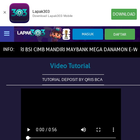
×
Lapak303
DOWNLOAD
Download Lapak303 Mobile
HOME
! BCA BNI BRI BSI CIMB MANDIRI MAYBANK MEGA DANAMON E-W
INFO:
Video Tutorial
POKER
SLOT GAME
IDN E-LOTTERY
TUTORIAL DEPOSIT BY QRIS BCA
NEW
NEW
SPORTBOOK
LIVE CASINO
IDNLIVE
NEW
TOGEL
ESPORTS
ARCADE
NEW
NEW
NEW
TEMBAK IKAN
IDNRAFFLE
IDNTRADE